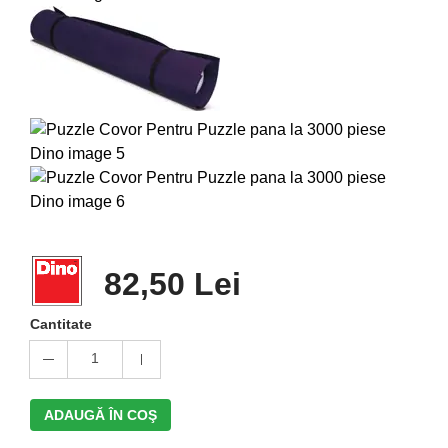
82,50 Lei
Cantitate
1
ADAUGĂ ÎN COŞ