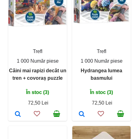
Trefl
Trefl
1 000 Număr piese
1 000 Număr piese
Câini mai rapizi decât un
Hydrangea lumea
tren + covoraș puzzle
basmului
În stoc (3)
În stoc (3)
72,50 Lei
72,50 Lei