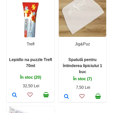
Trefl
Jig&Puz
Lepidlo na puzzle Trefl
Spatulă pentru
70ml
întinderea lipiciului 1
buc
În stoc (20)
În stoc (7)
32,50 Lei
7,50 Lei