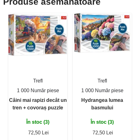
Produse asemanatoare
Trefl
Trefl
1 000 Număr piese
1 000 Număr piese
Câini mai rapizi decât un
Hydrangea lumea
tren + covoraș puzzle
basmului
În stoc (3)
În stoc (3)
72,50 Lei
72,50 Lei