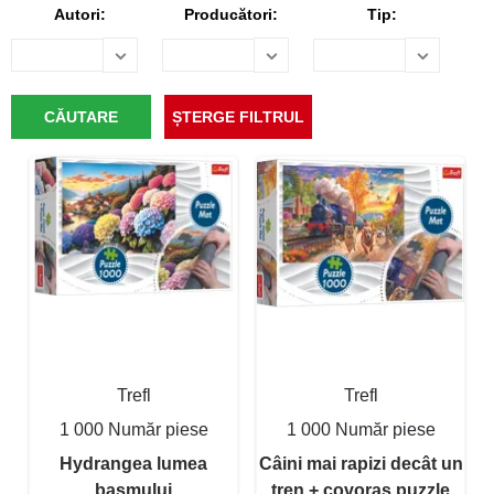
Autori:
Producători:
Tip:
Trefl
Trefl
1 000 Număr piese
1 000 Număr piese
Hydrangea lumea
Câini mai rapizi decât un
basmului
tren + covoraș puzzle