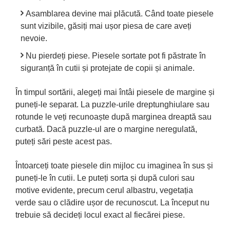
Asamblarea devine mai plăcută. Când toate piesele
sunt vizibile, găsiți mai ușor piesa de care aveți
nevoie.
Nu pierdeți piese. Piesele sortate pot fi păstrate în
siguranță în cutii și protejate de copii și animale.
În timpul sortării, alegeți mai întâi piesele de margine și
puneți-le separat. La puzzle-urile dreptunghiulare sau
rotunde le veți recunoaște după marginea dreaptă sau
curbată. Dacă puzzle-ul are o margine neregulată,
puteți sări peste acest pas.
Întoarceți toate piesele din mijloc cu imaginea în sus și
puneți-le în cutii. Le puteți sorta și după culori sau
motive evidente, precum cerul albastru, vegetația
verde sau o clădire ușor de recunoscut. La început nu
trebuie să decideți locul exact al fiecărei piese.