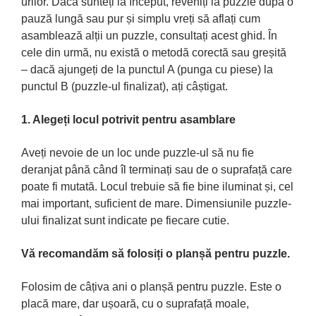
urilor. Dacă sunteți la început, reveniți la puzzle după o
pauză lungă sau pur și simplu vreți să aflați cum
asamblează alții un puzzle, consultați acest ghid. În
cele din urmă, nu există o metodă corectă sau greșită
– dacă ajungeți de la punctul A (punga cu piese) la
punctul B (puzzle-ul finalizat), ați câștigat.
1. Alegeți locul potrivit pentru asamblare
Aveți nevoie de un loc unde puzzle-ul să nu fie
deranjat până când îl terminați sau de o suprafață care
poate fi mutată. Locul trebuie să fie bine iluminat și, cel
mai important, suficient de mare. Dimensiunile puzzle-
ului finalizat sunt indicate pe fiecare cutie.
Vă recomandăm să folosiți o planșă pentru puzzle.
Folosim de câțiva ani o planșă pentru puzzle. Este o
placă mare, dar ușoară, cu o suprafață moale,