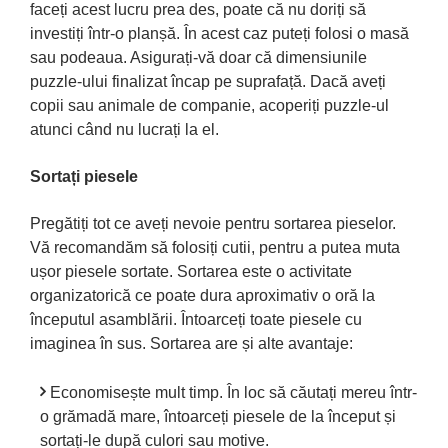
faceți acest lucru prea des, poate că nu doriți să
investiți într-o planșă. În acest caz puteți folosi o masă
sau podeaua. Asigurați-vă doar că dimensiunile
puzzle-ului finalizat încap pe suprafață. Dacă aveți
copii sau animale de companie, acoperiți puzzle-ul
atunci când nu lucrați la el.
Sortați piesele
Pregătiți tot ce aveți nevoie pentru sortarea pieselor.
Vă recomandăm să folosiți cutii, pentru a putea muta
ușor piesele sortate. Sortarea este o activitate
organizatorică ce poate dura aproximativ o oră la
începutul asamblării. Întoarceți toate piesele cu
imaginea în sus. Sortarea are și alte avantaje:
Economisește mult timp. În loc să căutați mereu într-
o grămadă mare, întoarceți piesele de la început și
sortați-le după culori sau motive.