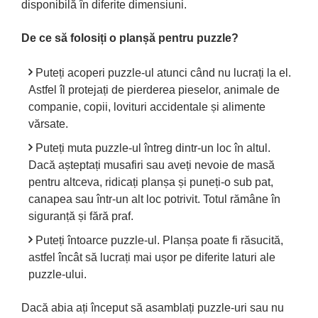
disponibilă în diferite dimensiuni.
De ce să folosiți o planșă pentru puzzle?
Puteți acoperi puzzle-ul atunci când nu lucrați la el.
Astfel îl protejați de pierderea pieselor, animale de
companie, copii, lovituri accidentale și alimente
vărsate.
Puteți muta puzzle-ul întreg dintr-un loc în altul.
Dacă așteptați musafiri sau aveți nevoie de masă
pentru altceva, ridicați planșa și puneți-o sub pat,
canapea sau într-un alt loc potrivit. Totul rămâne în
siguranță și fără praf.
Puteți întoarce puzzle-ul. Planșa poate fi răsucită,
astfel încât să lucrați mai ușor pe diferite laturi ale
puzzle-ului.
Dacă abia ați început să asamblați puzzle-uri sau nu