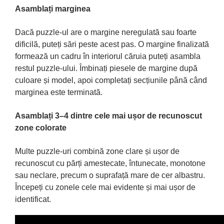
Asamblați marginea
Dacă puzzle-ul are o margine neregulată sau foarte
dificilă, puteți sări peste acest pas. O margine finalizată
formează un cadru în interiorul căruia puteți asambla
restul puzzle-ului. Îmbinați piesele de margine după
culoare și model, apoi completați secțiunile până când
marginea este terminată.
Asamblați 3–4 dintre cele mai ușor de recunoscut
zone colorate
Multe puzzle-uri combină zone clare și ușor de
recunoscut cu părți amestecate, întunecate, monotone
sau neclare, precum o suprafață mare de cer albastru.
Începeți cu zonele cele mai evidente și mai ușor de
identificat.