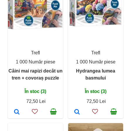
Trefl
Trefl
1 000 Număr piese
1 000 Număr piese
Câini mai rapizi decât un
Hydrangea lumea
tren + covoraș puzzle
basmului
În stoc (3)
În stoc (3)
72,50 Lei
72,50 Lei