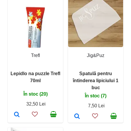
Trefl
Jig&Puz
Lepidlo na puzzle Trefl
Spatulă pentru
70ml
întinderea lipiciului 1
buc
În stoc (20)
În stoc (7)
32,50 Lei
7,50 Lei