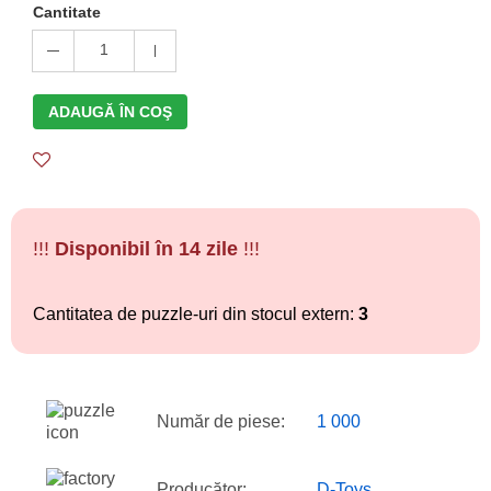
Cantitate
1
ADAUGĂ ÎN COŞ
!!!
Disponibil în 14 zile
!!!
Cantitatea de puzzle-uri din stocul extern:
3
Număr de piese:
1 000
Producător:
D-Toys