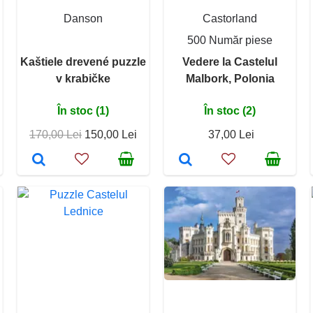
Danson
Castorland
500 Număr piese
Kaštiele drevené puzzle
Vedere la Castelul
v krabičke
Malbork, Polonia
În stoc (1)
În stoc (2)
170,00 Lei
150,00 Lei
37,00 Lei