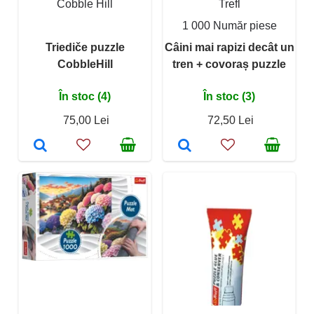
Cobble Hill
Trefl
1 000 Număr piese
Triediče puzzle
Câini mai rapizi decât un
CobbleHill
tren + covoraș puzzle
În stoc (4)
În stoc (3)
75,00 Lei
72,50 Lei