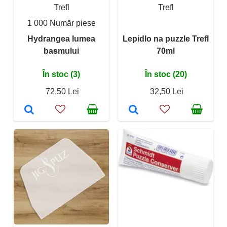
Trefl
Trefl
1 000 Număr piese
Hydrangea lumea
Lepidlo na puzzle Trefl
basmului
70ml
În stoc (3)
În stoc (20)
72,50 Lei
32,50 Lei