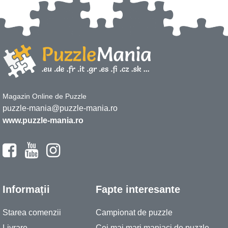
Magazin Online de Puzzle
puzzle-mania@puzzle-mania.ro
www.puzzle-mania.ro
Informații
Fapte interesante
Starea comenzii
Campionat de puzzle
Livrare
Cei mai mari maniaci de puzzle