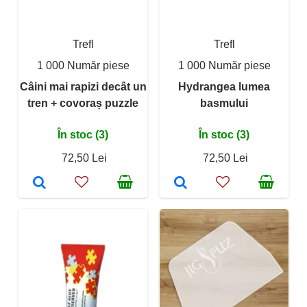
Trefl
Trefl
1 000 Număr piese
1 000 Număr piese
Câini mai rapizi decât un
Hydrangea lumea
tren + covoraș puzzle
basmului
În stoc (3)
În stoc (3)
72,50 Lei
72,50 Lei