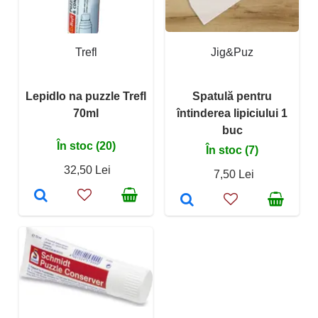
Trefl
Jig&Puz
Lepidlo na puzzle Trefl
Spatulă pentru
70ml
întinderea lipiciului 1
buc
În stoc (20)
În stoc (7)
32,50 Lei
7,50 Lei