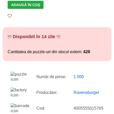
ADAUGĂ ÎN COŞ
!!!
Disponibil în 14 zile
!!!
Cantitatea de puzzle-uri din stocul extern:
428
Număr de piese:
1 000
Producător:
Ravensburger
Cod:
4005555015765