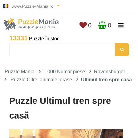
www.Puzzle-Mania.ro
0
0
13331
Puzzle în stoc
Puzzle Mania
1 000 Număr piese
Ravensburger
Puzzle Cifre, animale, orașe
Ultimul tren spre casă
Puzzle Ultimul tren spre
casă