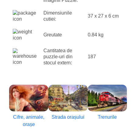
imaginii Puzzle:
Dimensiunile
37 x 27 x 6 cm
cutiei:
Greutate
0.84 kg
Cantitatea de
puzzle-uri din
187
stocul extern:
Cifre, animale,
Strada orașului
Trenurile
orașe