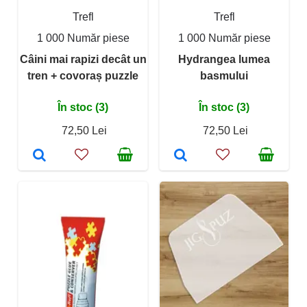
Trefl
Trefl
1 000 Număr piese
1 000 Număr piese
Câini mai rapizi decât un
Hydrangea lumea
tren + covoraș puzzle
basmului
În stoc (3)
În stoc (3)
72,50 Lei
72,50 Lei