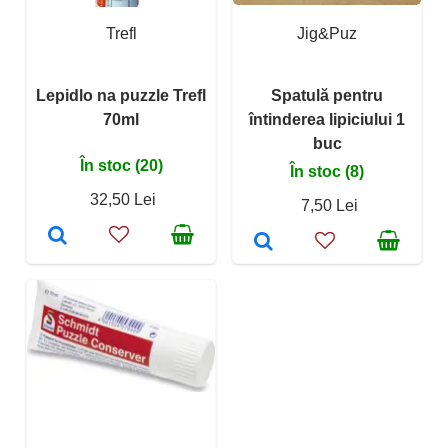
Trefl
Jig&Puz
Lepidlo na puzzle Trefl
Spatulă pentru
70ml
întinderea lipiciului 1
buc
În stoc (20)
În stoc (8)
32,50 Lei
7,50 Lei