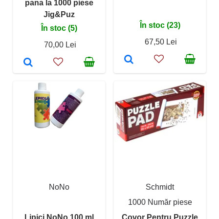
pana la 1000 piese
Jig&Puz
În stoc (23)
În stoc (5)
67,50 Lei
70,00 Lei
NoNo
Schmidt
1000 Număr piese
Lipici NoNo 100 ml
Covor Pentru Puzzle