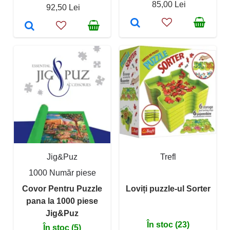
85,00 Lei
92,50 Lei
Jig&Puz
Trefl
1000 Număr piese
Covor Pentru Puzzle
Loviți puzzle-ul Sorter
pana la 1000 piese
Jig&Puz
În stoc (23)
În stoc (5)