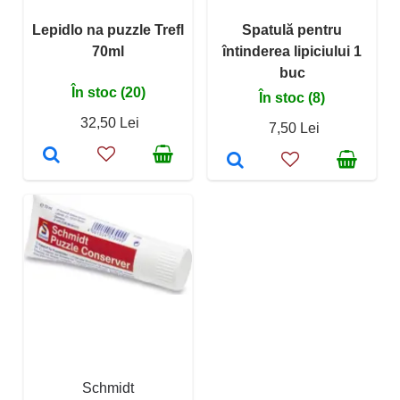
Lepidlo na puzzle Trefl
Spatulă pentru
70ml
întinderea lipiciului 1
buc
În stoc (20)
În stoc (8)
32,50 Lei
7,50 Lei
Schmidt