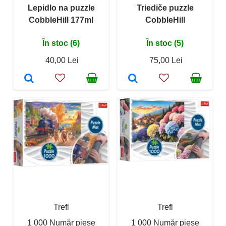
Lepidlo na puzzle
Triediče puzzle
CobbleHill 177ml
CobbleHill
În stoc (6)
În stoc (5)
40,00 Lei
75,00 Lei
Trefl
Trefl
1 000 Număr piese
1 000 Număr piese