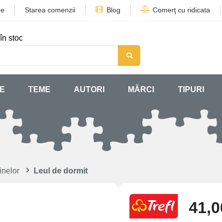
re
Starea comenzii
Blog
Comerţ cu ridicata
în stoc
SE
TEME
AUTORI
MĂRCI
TIPURI
inelor
Leul de dormit
41,0