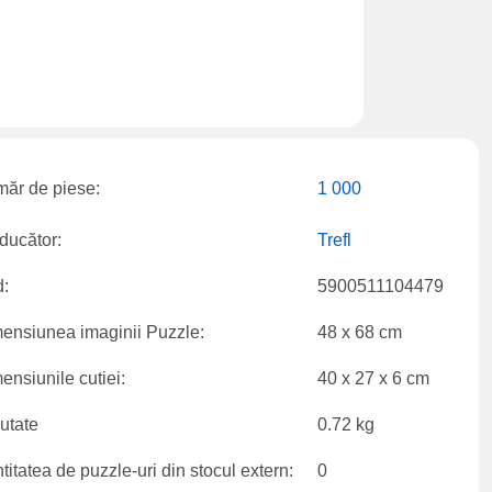
ăr de piese:
1 000
ducător:
Trefl
:
5900511104479
ensiunea imaginii Puzzle:
48 x 68 cm
ensiunile cutiei:
40 x 27 x 6 cm
utate
0.72 kg
titatea de puzzle-uri din stocul extern:
0