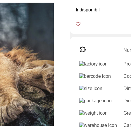
Indisponibil
Num
Pro
Cod
Dim
Dim
Gre
Can