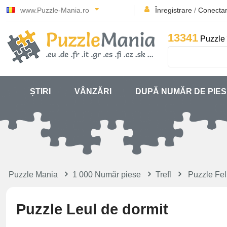
www.Puzzle-Mania.ro
Înregistrare
/
Conecta
13341
Puzzle 
ȘTIRI
VÂNZĂRI
DUPĂ NUMĂR DE PIE
Puzzle Mania
1 000 Număr piese
Trefl
Puzzle Fel
Puzzle Leul de dormit