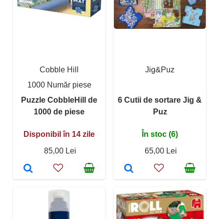
Cobble Hill
Jig&Puz
1000 Număr piese
Puzzle CobbleHill de
6 Cutii de sortare Jig &
1000 de piese
Puz
Disponibil în 14 zile
În stoc (6)
85,00 Lei
65,00 Lei