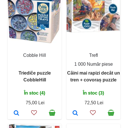
Cobble Hill
Trefl
1 000 Număr piese
Triediče puzzle
Câini mai rapizi decât un
CobbleHill
tren + covoraș puzzle
În stoc (4)
În stoc (3)
75,00 Lei
72,50 Lei