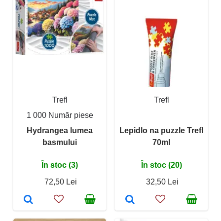
Trefl
Trefl
1 000 Număr piese
Hydrangea lumea
Lepidlo na puzzle Trefl
basmului
70ml
În stoc (3)
În stoc (20)
72,50 Lei
32,50 Lei