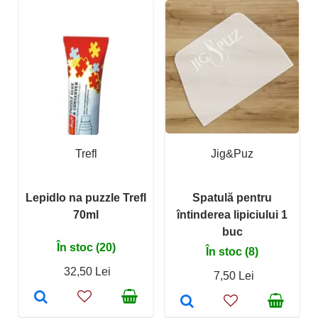
Trefl
Jig&Puz
Lepidlo na puzzle Trefl
Spatulă pentru
70ml
întinderea lipiciului 1
buc
În stoc (20)
În stoc (8)
32,50 Lei
7,50 Lei