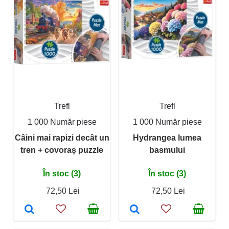
Trefl
Trefl
1 000 Număr piese
1 000 Număr piese
Câini mai rapizi decât un
Hydrangea lumea
tren + covoraș puzzle
basmului
În stoc (3)
În stoc (3)
72,50 Lei
72,50 Lei