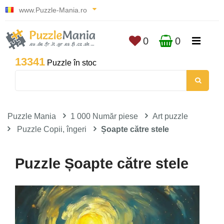
www.Puzzle-Mania.ro
0
0
13341
Puzzle în stoc
Puzzle Mania
1 000 Număr piese
Art puzzle
Puzzle Copii, îngeri
Șoapte către stele
Puzzle Șoapte către stele