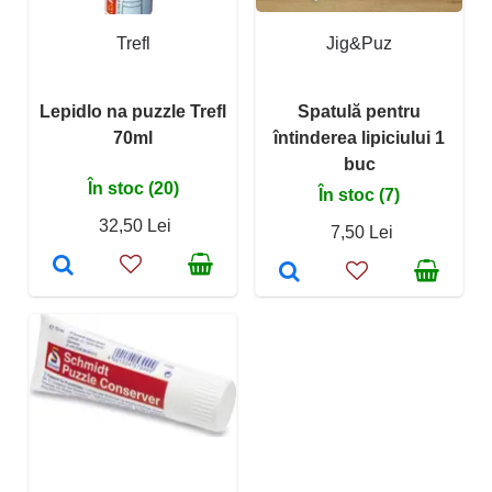
Trefl
Jig&Puz
Lepidlo na puzzle Trefl
Spatulă pentru
70ml
întinderea lipiciului 1
buc
În stoc (20)
În stoc (7)
32,50 Lei
7,50 Lei