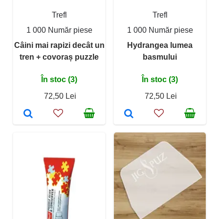
Trefl
Trefl
1 000 Număr piese
1 000 Număr piese
Câini mai rapizi decât un
Hydrangea lumea
tren + covoraș puzzle
basmului
În stoc (3)
În stoc (3)
72,50 Lei
72,50 Lei