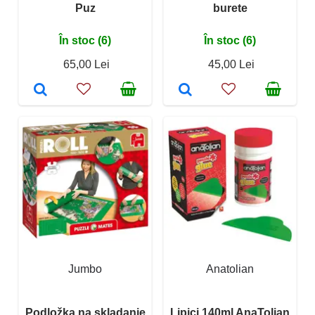
Puz
burete
În stoc (6)
În stoc (6)
65,00 Lei
45,00 Lei
Jumbo
Anatolian
Podložka na skladanie
Lipici 140ml AnaTolian