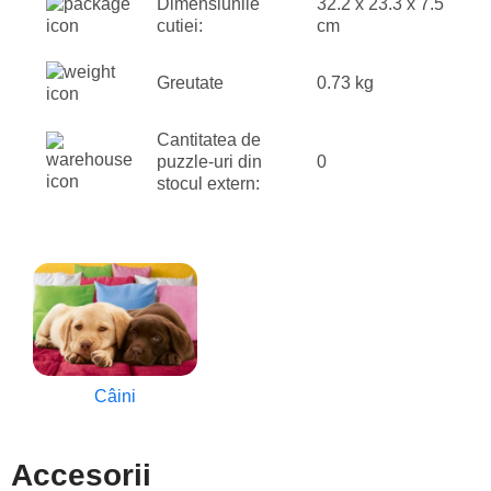
Dimensiunile
32.2 x 23.3 x 7.5
cutiei:
cm
Greutate
0.73 kg
Cantitatea de
puzzle-uri din
0
stocul extern:
Câini
Accesorii