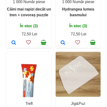
1 000 Număr piese
1 000 Număr piese
Câini mai rapizi decât un
Hydrangea lumea
tren + covoraș puzzle
basmului
În stoc (3)
În stoc (3)
72,50 Lei
72,50 Lei
Trefl
Jig&Puz