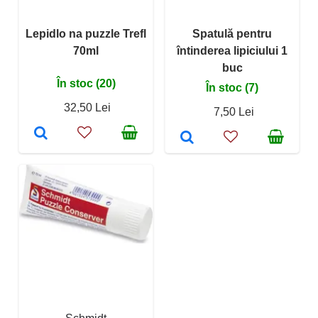
Lepidlo na puzzle Trefl
Spatulă pentru
70ml
întinderea lipiciului 1
buc
În stoc (20)
În stoc (7)
32,50 Lei
7,50 Lei