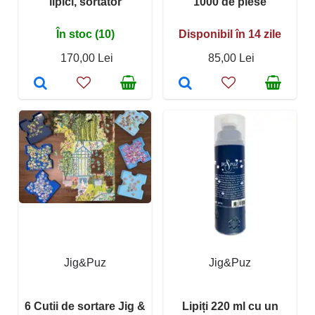
lipici, sortator
1000 de piese
În stoc (10)
Disponibil în 14 zile
170,00 Lei
85,00 Lei
Jig&Puz
Jig&Puz
6 Cutii de sortare Jig &
Lipiți 220 ml cu un