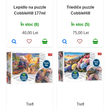
Lepidlo na puzzle
Triediče puzzle
CobbleHill 177ml
CobbleHill
În stoc (6)
În stoc (5)
40,00 Lei
75,00 Lei
Trefl
Trefl