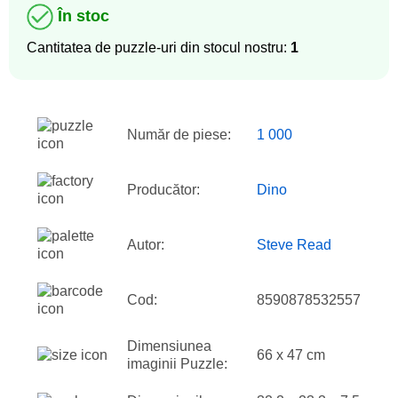
În stoc
Cantitatea de puzzle-uri din stocul nostru:
1
Număr de piese:
1 000
Producător:
Dino
Autor:
Steve Read
Cod:
8590878532557
Dimensiunea
66 x 47 cm
imaginii Puzzle: