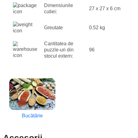
Dimensiunile
27 x 27 x 6 cm
cutiei:
Greutate
0.52 kg
Cantitatea de
puzzle-uri din
96
stocul extern:
Bucătărie
Accesorii