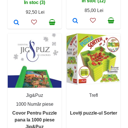
În stoc (12)
În stoc (3)
85,00 Lei
92,50 Lei
Jig&Puz
Trefl
1000 Număr piese
Covor Pentru Puzzle
Loviți puzzle-ul Sorter
pana la 1000 piese
Jig&Puz