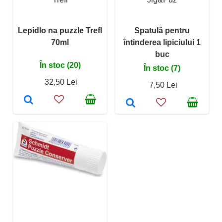
Lepidlo na puzzle Trefl
Spatulă pentru
70ml
întinderea lipiciului 1
buc
În stoc (20)
În stoc (7)
32,50 Lei
7,50 Lei