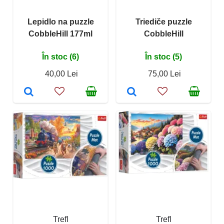
Lepidlo na puzzle
Triediče puzzle
CobbleHill 177ml
CobbleHill
În stoc (6)
În stoc (5)
40,00 Lei
75,00 Lei
Trefl
Trefl