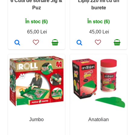
6 Cutii de sortare Jig &
Lipiți 220 ml cu un
Puz
burete
În stoc (6)
În stoc (6)
65,00 Lei
45,00 Lei
Jumbo
Anatolian