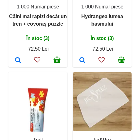
1 000 Număr piese
1 000 Număr piese
Câini mai rapizi decât un
Hydrangea lumea
tren + covoraș puzzle
basmului
În stoc (3)
În stoc (3)
72,50 Lei
72,50 Lei
Trefl
Jig&Puz