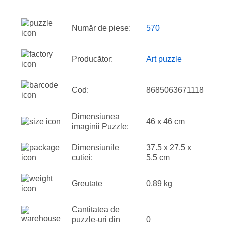
Număr de piese:
570
Producător:
Art puzzle
Cod:
8685063671118
Dimensiunea
46 x 46 cm
imaginii Puzzle:
Dimensiunile
37.5 x 27.5 x
cutiei:
5.5 cm
Greutate
0.89 kg
Cantitatea de
puzzle-uri din
0