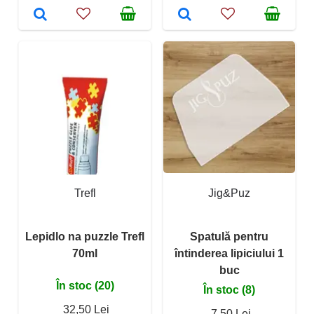
Trefl
Jig&Puz
Lepidlo na puzzle Trefl
Spatulă pentru
70ml
întinderea lipiciului 1
buc
În stoc (20)
În stoc (8)
32,50 Lei
7,50 Lei