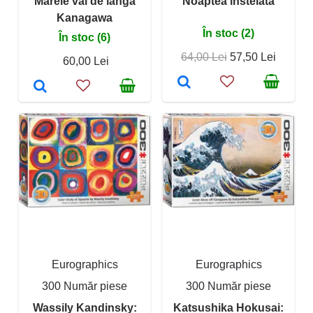
Marele val de lângă
Noaptea înstelată
Kanagawa
În stoc (2)
În stoc (6)
64,00 Lei
57,50 Lei
60,00 Lei
Eurographics
Eurographics
300 Număr piese
300 Număr piese
Wassily Kandinsky:
Katsushika Hokusai: