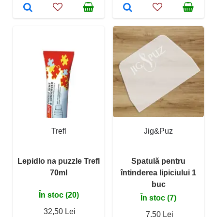
Trefl
Jig&Puz
Lepidlo na puzzle Trefl
Spatulă pentru
70ml
întinderea lipiciului 1
buc
În stoc (20)
În stoc (7)
32,50 Lei
7,50 Lei