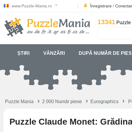
www.Puzzle-Mania.ro
Înregistrare
/
Conecta
13341
Puzzle 
ȘTIRI
VÂNZĂRI
DUPĂ NUMĂR DE PIE
Puzzle Mania
2 000 Număr piese
Eurographics
P
Puzzle Claude Monet: Grădina