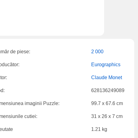
măr de piese:
2 000
oducător:
Eurographics
tor:
Claude Monet
d:
628136249089
mensiunea imaginii Puzzle:
99.7 x 67.6 cm
mensiunile cutiei:
31 x 26 x 7 cm
eutate
1.21 kg