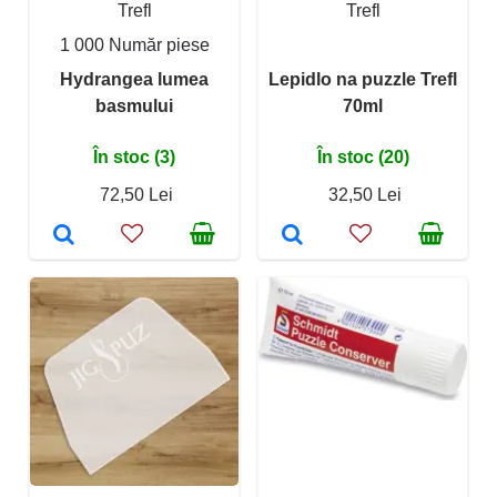
Trefl
Trefl
1 000 Număr piese
Hydrangea lumea
Lepidlo na puzzle Trefl
basmului
70ml
În stoc (3)
În stoc (20)
72,50 Lei
32,50 Lei