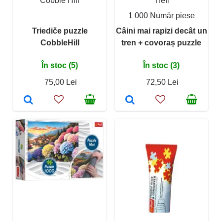
Cobble Hill
Trefl
1 000 Număr piese
Triediče puzzle
Câini mai rapizi decât un
CobbleHill
tren + covoraș puzzle
În stoc (5)
În stoc (3)
75,00 Lei
72,50 Lei