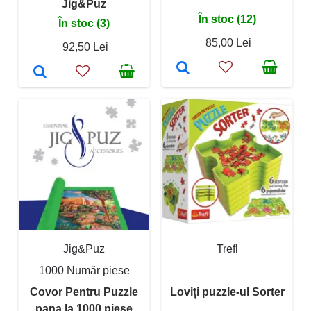
Jig&Puz
În stoc (12)
În stoc (3)
85,00 Lei
92,50 Lei
Jig&Puz
Trefl
1000 Număr piese
Covor Pentru Puzzle
Loviți puzzle-ul Sorter
pana la 1000 piese