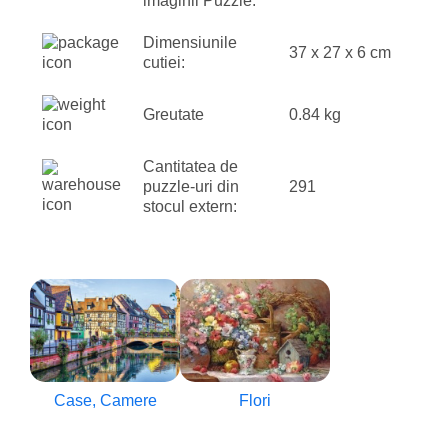
imaginii Puzzle:
Dimensiunile
37 x 27 x 6 cm
cutiei:
Greutate
0.84 kg
Cantitatea de
puzzle-uri din
291
stocul extern:
Case, Camere
Flori