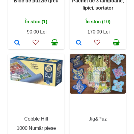
Bloc de puzzle greu
Pachet de 3 tampoane,
lipici, sortator
În stoc (1)
În stoc (10)
90,00 Lei
170,00 Lei
Cobble Hill
Jig&Puz
1000 Număr piese