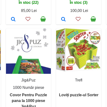
În stoc (22)
În stoc (3)
85,00 Lei
100,00 Lei
Jig&Puz
Trefl
1000 Număr piese
Covor Pentru Puzzle
Loviți puzzle-ul Sorter
pana la 1000 piese
Jig&Puz