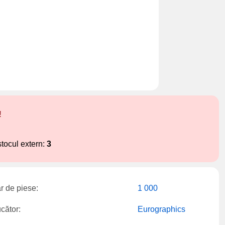
!
stocul extern:
3
 de piese:
1 000
cător:
Eurographics