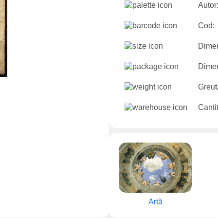
Autor
Cod:
Dimen
Dimen
Greut
Cantit
Artă