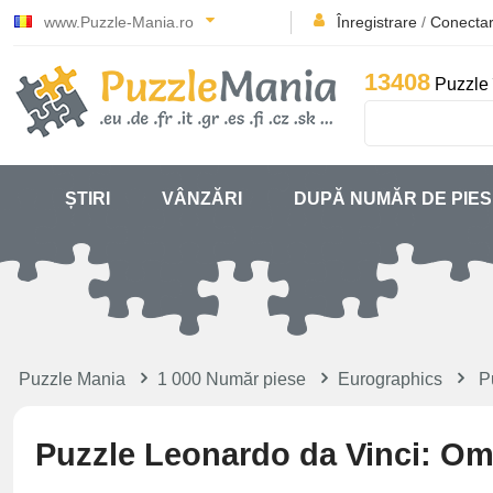
www.Puzzle-Mania.ro
Înregistrare
/
Conecta
13408
Puzzle 
ȘTIRI
VÂNZĂRI
DUPĂ NUMĂR DE PIE
Puzzle Mania
1 000 Număr piese
Eurographics
P
Puzzle Leonardo da Vinci: Om