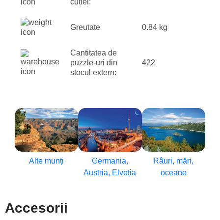
cutiei:
Greutate
0.84 kg
Cantitatea de
puzzle-uri din
422
stocul extern:
Alte munți
Germania,
Râuri, mări,
Austria, Elveția
oceane
Accesorii