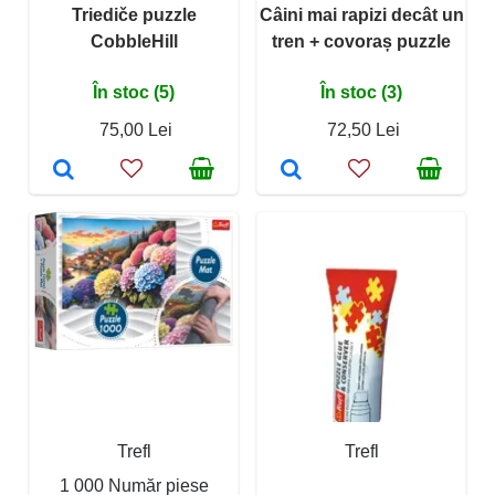
Triediče puzzle
Câini mai rapizi decât un
CobbleHill
tren + covoraș puzzle
În stoc (5)
În stoc (3)
75,00 Lei
72,50 Lei
Trefl
Trefl
1 000 Număr piese