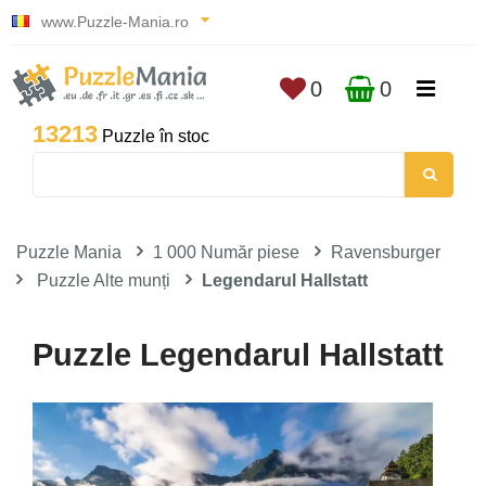
www.Puzzle-Mania.ro
0
0
13213
Puzzle în stoc
Puzzle Mania
1 000 Număr piese
Ravensburger
Puzzle Alte munți
Legendarul Hallstatt
Puzzle Legendarul Hallstatt