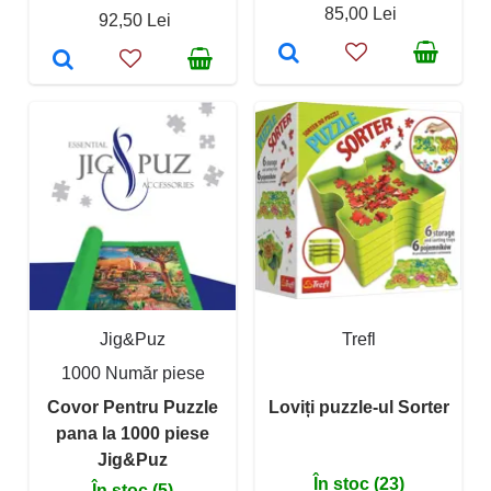
85,00 Lei
92,50 Lei
Jig&Puz
Trefl
1000 Număr piese
Covor Pentru Puzzle
Loviți puzzle-ul Sorter
pana la 1000 piese
Jig&Puz
În stoc (23)
În stoc (5)