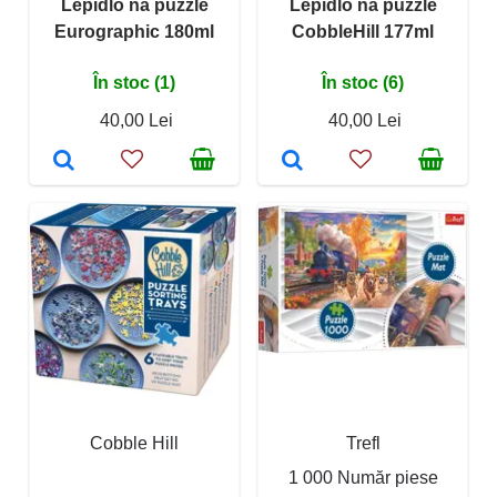
Lepidlo na puzzle
Lepidlo na puzzle
Eurographic 180ml
CobbleHill 177ml
În stoc (1)
În stoc (6)
40,00 Lei
40,00 Lei
Cobble Hill
Trefl
1 000 Număr piese