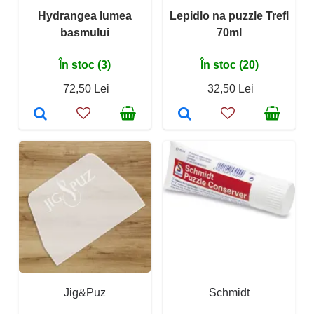
Hydrangea lumea
Lepidlo na puzzle Trefl
basmului
70ml
În stoc (3)
În stoc (20)
72,50 Lei
32,50 Lei
Jig&Puz
Schmidt