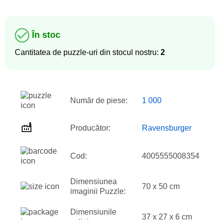
În stoc
Cantitatea de puzzle-uri din stocul nostru:
2
Număr de piese:
1 000
Producător:
Ravensburger
Cod:
4005555008354
Dimensiunea
70 x 50 cm
imaginii Puzzle:
Dimensiunile
37 x 27 x 6 cm