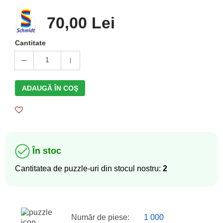
70,00 Lei
Cantitate
1
ADAUGĂ ÎN COŞ
În stoc
Cantitatea de puzzle-uri din stocul nostru:
2
Număr de piese:
1 000