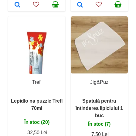
Trefl
Jig&Puz
Lepidlo na puzzle Trefl
Spatulă pentru
70ml
întinderea lipiciului 1
buc
În stoc (20)
În stoc (7)
32,50 Lei
7,50 Lei