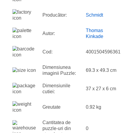
Producător:
Schmidt
Thomas
Autor:
Kinkade
Cod:
4001504596361
Dimensiunea
69.3 x 49.3 cm
imaginii Puzzle:
Dimensiunile
37 x 27 x 6 cm
cutiei:
Greutate
0.92 kg
Cantitatea de
puzzle-uri din
0