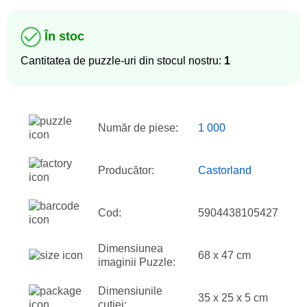
În stoc
Cantitatea de puzzle-uri din stocul nostru:
1
Număr de piese:
1 000
Producător:
Castorland
Cod:
5904438105427
Dimensiunea
68 x 47 cm
imaginii Puzzle:
Dimensiunile
35 x 25 x 5 cm
cutiei: