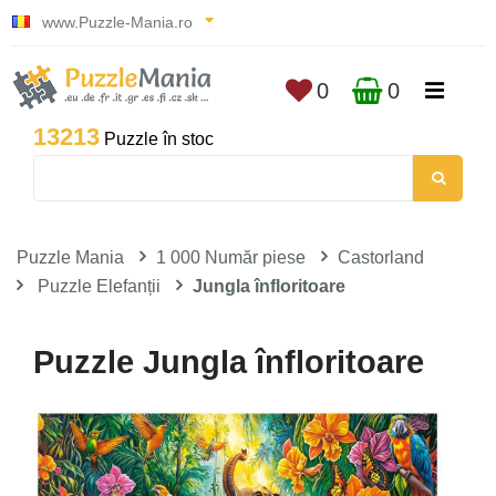
www.Puzzle-Mania.ro
0
0
13213
Puzzle în stoc
Puzzle Mania
1 000 Număr piese
Castorland
Puzzle Elefanții
Jungla înfloritoare
Puzzle Jungla înfloritoare