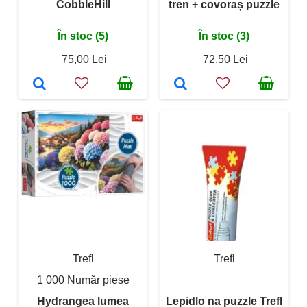
CobbleHill
tren + covoraș puzzle
În stoc (5)
În stoc (3)
75,00 Lei
72,50 Lei
Trefl
Trefl
1 000 Număr piese
Hydrangea lumea
Lepidlo na puzzle Trefl