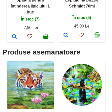
Spatulă pentru
Lepidlo na puzzle
întinderea lipiciului 1
Schmidt 70ml
buc
În stoc (5)
În stoc (7)
45,00 Lei
7,50 Lei
Produse asemanatoare