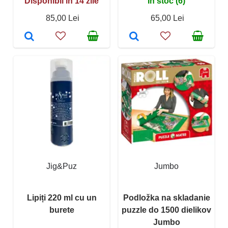
Disponibil în 14 zile
În stoc (6)
85,00 Lei
65,00 Lei
Jig&Puz
Jumbo
Lipiți 220 ml cu un
Podložka na skladanie
burete
puzzle do 1500 dielikov
Jumbo