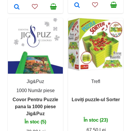
Jig&Puz
Trefl
1000 Număr piese
Covor Pentru Puzzle
Loviți puzzle-ul Sorter
pana la 1000 piese
Jig&Puz
În stoc (23)
În stoc (5)
67,50 Lei