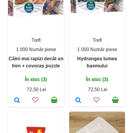
Trefl
Trefl
1 000 Număr piese
1 000 Număr piese
Câini mai rapizi decât un
Hydrangea lumea
tren + covoraș puzzle
basmului
În stoc (3)
În stoc (3)
72,50 Lei
72,50 Lei