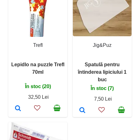
Trefl
Jig&Puz
Lepidlo na puzzle Trefl
Spatulă pentru
70ml
întinderea lipiciului 1
buc
În stoc (20)
În stoc (7)
32,50 Lei
7,50 Lei