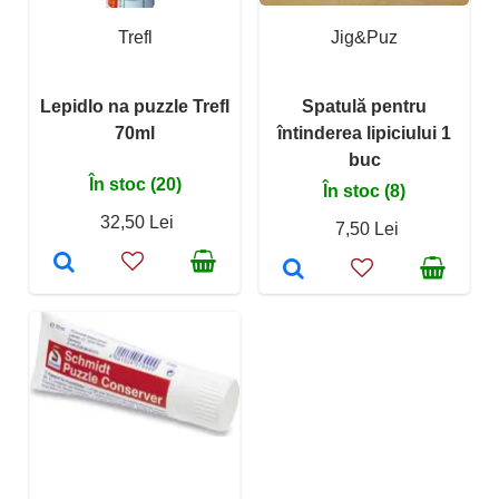
Trefl
Jig&Puz
Lepidlo na puzzle Trefl
Spatulă pentru
70ml
întinderea lipiciului 1
buc
În stoc (20)
În stoc (8)
32,50 Lei
7,50 Lei