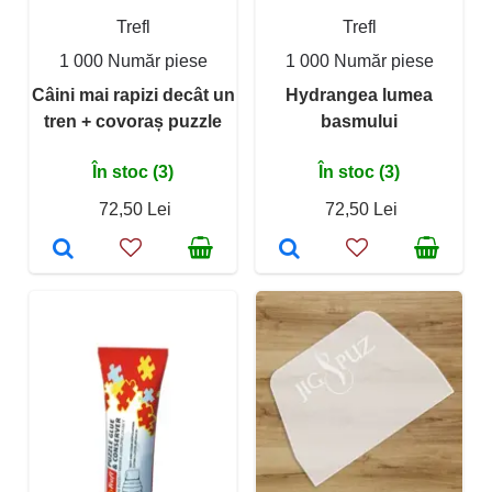
Trefl
Trefl
1 000 Număr piese
1 000 Număr piese
Câini mai rapizi decât un
Hydrangea lumea
tren + covoraș puzzle
basmului
În stoc (3)
În stoc (3)
72,50 Lei
72,50 Lei