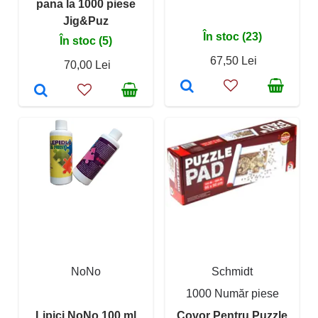
pana la 1000 piese
Jig&Puz
În stoc (23)
În stoc (5)
67,50 Lei
70,00 Lei
NoNo
Schmidt
1000 Număr piese
Lipici NoNo 100 ml
Covor Pentru Puzzle