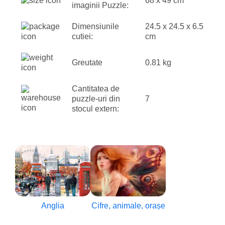
68 x 49 cm
imaginii Puzzle:
Dimensiunile
24.5 x 24.5 x 6.5
cutiei:
cm
Greutate
0.81 kg
Cantitatea de
puzzle-uri din
7
stocul extern:
Anglia
Cifre, animale, orașe