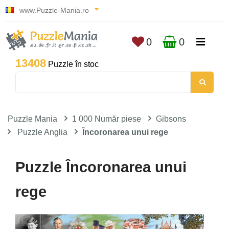
www.Puzzle-Mania.ro
0
0
13408
Puzzle în stoc
Puzzle Mania
1 000 Număr piese
Gibsons
Puzzle Anglia
Încoronarea unui rege
Puzzle Încoronarea unui
rege