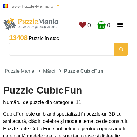
www.Puzzle-Mania.ro
0
0
13408
Puzzle în stoc
Puzzle Mania
Mărci
Puzzle CubicFun
Puzzle CubicFun
Numărul de puzzle din categorie: 11
CubicFun este un brand specializat în puzzle-uri 3D cu
arhitectură, clădiri celebre și modele tematice de construit.
Puzzle-urile CubicFun sunt potrivite pentru copii și adulți
care caută modele spațiale spectaculoase și distracție