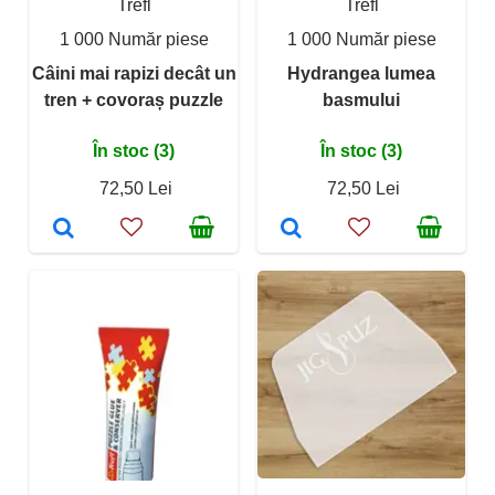
Trefl
Trefl
1 000 Număr piese
1 000 Număr piese
Câini mai rapizi decât un
Hydrangea lumea
tren + covoraș puzzle
basmului
În stoc (3)
În stoc (3)
72,50 Lei
72,50 Lei