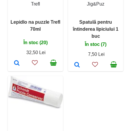
Trefl
Jig&Puz
Lepidlo na puzzle Trefl
Spatulă pentru
70ml
întinderea lipiciului 1
buc
În stoc (20)
În stoc (7)
32,50 Lei
7,50 Lei