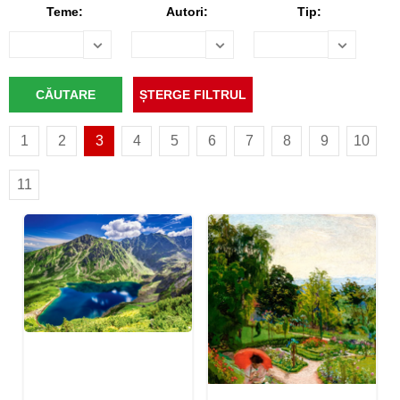
Teme:
Autori:
Tip:
1
2
3
4
5
6
7
8
9
10
11