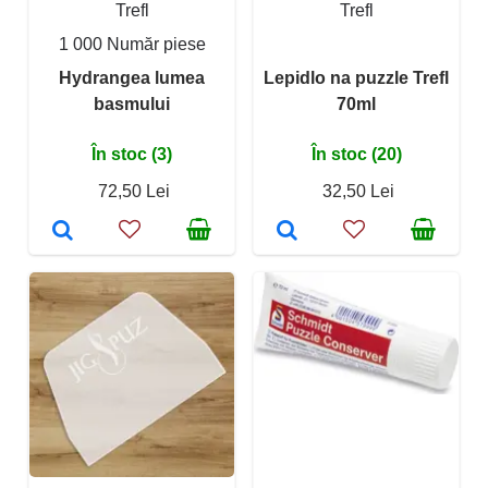
Trefl
Trefl
1 000 Număr piese
Hydrangea lumea
Lepidlo na puzzle Trefl
basmului
70ml
În stoc (3)
În stoc (20)
72,50 Lei
32,50 Lei