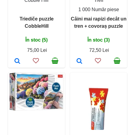
Cobble Hill
Trefl
1 000 Număr piese
Triediče puzzle
Câini mai rapizi decât un
CobbleHill
tren + covoraș puzzle
În stoc (5)
În stoc (3)
75,00 Lei
72,50 Lei