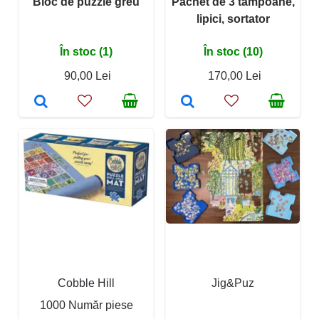
Bloc de puzzle greu
Pachet de 3 tampoane,
lipici, sortator
În stoc (1)
În stoc (10)
90,00 Lei
170,00 Lei
Cobble Hill
Jig&Puz
1000 Număr piese