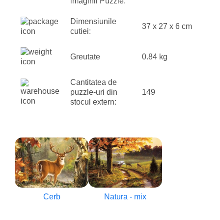
imaginii Puzzle:
Dimensiunile
37 x 27 x 6 cm
cutiei:
Greutate
0.84 kg
Cantitatea de
puzzle-uri din
149
stocul extern:
Cerb
Natura - mix