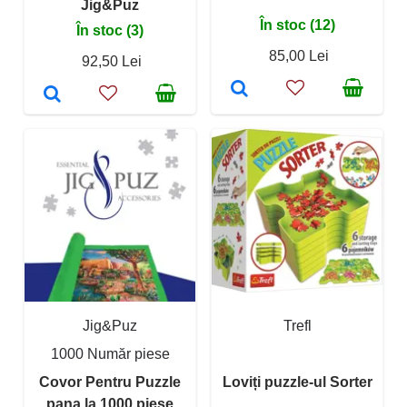
Jig&Puz
În stoc (12)
În stoc (3)
85,00 Lei
92,50 Lei
Jig&Puz
Trefl
1000 Număr piese
Covor Pentru Puzzle
Loviți puzzle-ul Sorter
pana la 1000 piese