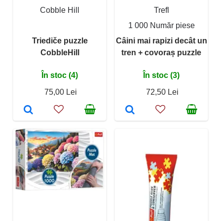
Cobble Hill
Trefl
1 000 Număr piese
Triediče puzzle
Câini mai rapizi decât un
CobbleHill
tren + covoraș puzzle
În stoc (4)
În stoc (3)
75,00 Lei
72,50 Lei