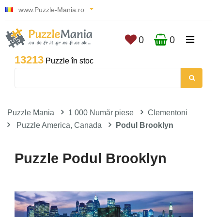
www.Puzzle-Mania.ro
0
0
13213
Puzzle în stoc
Puzzle Mania
1 000 Număr piese
Clementoni
Puzzle America, Canada
Podul Brooklyn
Puzzle Podul Brooklyn