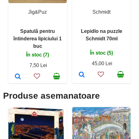
Jig&Puz
Schmidt
Spatulă pentru
Lepidlo na puzzle
întinderea lipiciului 1
Schmidt 70ml
buc
În stoc (5)
În stoc (7)
45,00 Lei
7,50 Lei
Produse asemanatoare