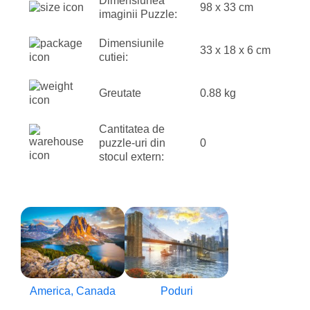
Dimensiunea
98 x 33 cm
imaginii Puzzle:
Dimensiunile
33 x 18 x 6 cm
cutiei:
Greutate
0.88 kg
Cantitatea de
puzzle-uri din
0
stocul extern:
America, Canada
Poduri