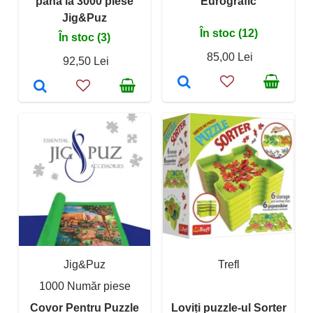
pana la 3000 piese
Eurografic
Jig&Puz
În stoc (12)
În stoc (3)
85,00 Lei
92,50 Lei
Jig&Puz
Trefl
1000 Număr piese
Covor Pentru Puzzle
Loviți puzzle-ul Sorter