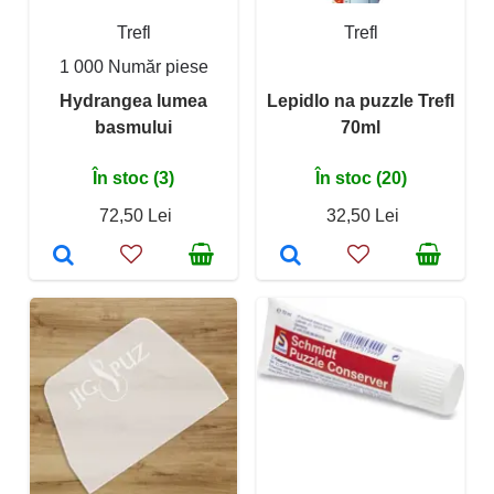
Trefl
Trefl
1 000 Număr piese
Hydrangea lumea
Lepidlo na puzzle Trefl
basmului
70ml
În stoc (3)
În stoc (20)
72,50 Lei
32,50 Lei