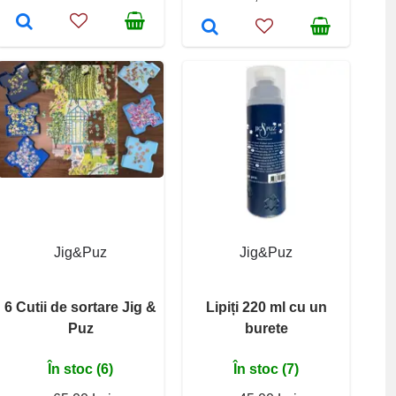
Jig&Puz
Jig&Puz
6 Cutii de sortare Jig &
Lipiți 220 ml cu un
Puz
burete
În stoc (6)
În stoc (7)