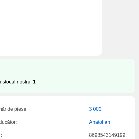
n stocul nostru:
1
ăr de piese:
3 000
ducător:
Anatolian
:
8698543149199