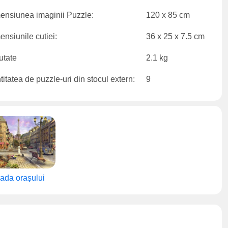
ensiunea imaginii Puzzle:
120 x 85 cm
nsiunile cutiei:
36 x 25 x 7.5 cm
utate
2.1 kg
itatea de puzzle-uri din stocul extern:
9
rada orașului