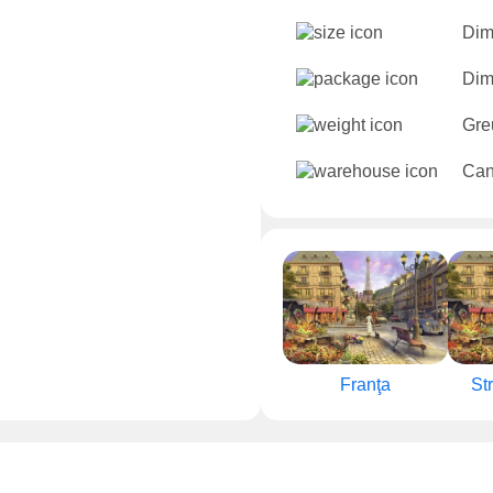
Dim
Dime
Gre
Cant
Franţa
St