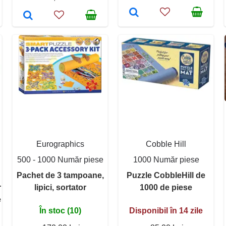
Eurographics
Cobble Hill
500 - 1000 Număr piese
1000 Număr piese
Pachet de 3 tampoane,
Puzzle CobbleHill de
r
lipici, sortator
1000 de piese
e
În stoc (10)
Disponibil în 14 zile