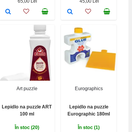
65,00 Lei
45,00 Lei
Art puzzle
Eurographics
Lepidlo na puzzle ART
Lepidlo na puzzle
100 ml
Eurographic 180ml
În stoc (20)
În stoc (1)