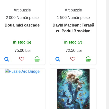
Art puzzle
Art puzzle
2 000 Număr piese
1 500 Număr piese
Două mici cascade
David Maclean: Terasă
cu Podul Brooklyn
În stoc (6)
În stoc (7)
75,00 Lei
72,50 Lei