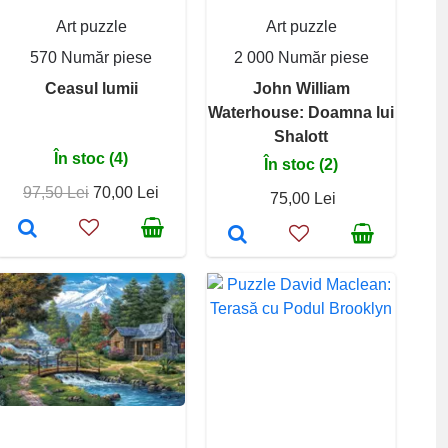
Art puzzle
Art puzzle
570 Număr piese
2 000 Număr piese
Ceasul lumii
John William
Waterhouse: Doamna lui
Shalott
În stoc (4)
În stoc (2)
97,50 Lei
70,00 Lei
75,00 Lei