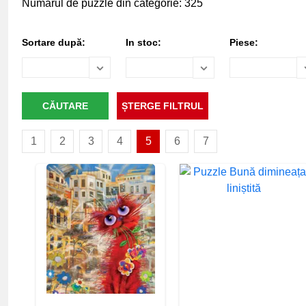
Numărul de puzzle din categorie: 325
Sortare după:
In stoc:
Piese:
1
2
3
4
5
6
7