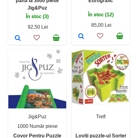
pana la 3000 piese
Eurografic
Jig&Puz
În stoc (12)
În stoc (3)
85,00 Lei
92,50 Lei
Jig&Puz
Trefl
1000 Număr piese
Covor Pentru Puzzle
Loviți puzzle-ul Sorter