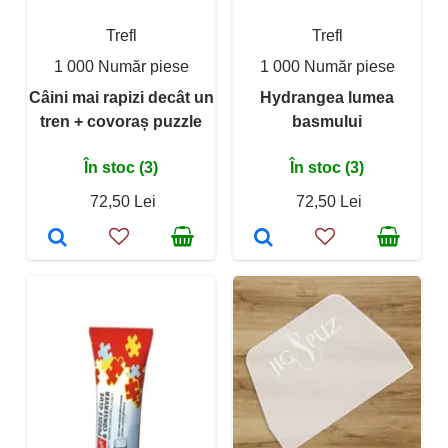
Trefl
Trefl
1 000 Număr piese
1 000 Număr piese
Câini mai rapizi decât un
Hydrangea lumea
tren + covoraș puzzle
basmului
În stoc (3)
În stoc (3)
72,50 Lei
72,50 Lei