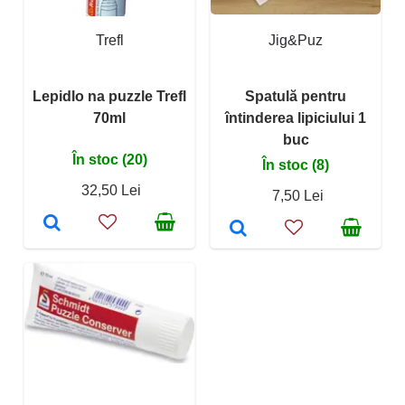
Trefl
Jig&Puz
Lepidlo na puzzle Trefl
Spatulă pentru
70ml
întinderea lipiciului 1
buc
În stoc (20)
În stoc (8)
32,50 Lei
7,50 Lei