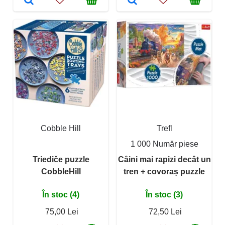
Cobble Hill
Trefl
1 000 Număr piese
Triediče puzzle
Câini mai rapizi decât un
CobbleHill
tren + covoraș puzzle
În stoc (4)
În stoc (3)
75,00 Lei
72,50 Lei