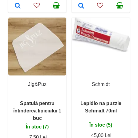
Jig&Puz
Schmidt
Spatulă pentru
Lepidlo na puzzle
întinderea lipiciului 1
Schmidt 70ml
buc
În stoc (5)
În stoc (7)
45,00 Lei
7,50 Lei