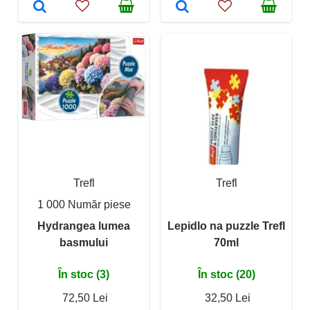
Trefl
Trefl
1 000 Număr piese
Hydrangea lumea
Lepidlo na puzzle Trefl
basmului
70ml
În stoc (3)
În stoc (20)
72,50 Lei
32,50 Lei