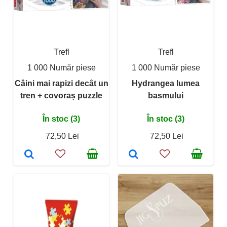
Trefl
Trefl
1 000 Număr piese
1 000 Număr piese
Câini mai rapizi decât un
Hydrangea lumea
tren + covoraș puzzle
basmului
În stoc (3)
În stoc (3)
72,50 Lei
72,50 Lei