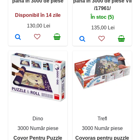
până în 3000 de piese
până în 3000 de piese VII
/17961/
Disponibil în 14 zile
În stoc (5)
130,00 Lei
135,00 Lei
Dino
Trefl
3000 Număr piese
3000 Număr piese
Covor Pentru Puzzle
Covoraș pentru puzzle