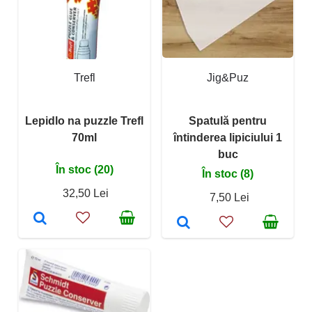
Trefl
Jig&Puz
Lepidlo na puzzle Trefl
Spatulă pentru
70ml
întinderea lipiciului 1
buc
În stoc (20)
În stoc (8)
32,50 Lei
7,50 Lei