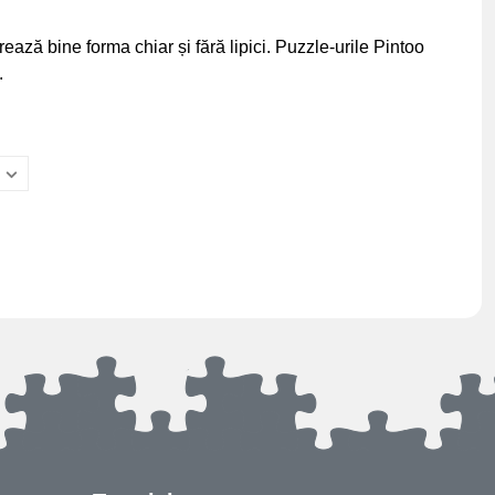
ează bine forma chiar și fără lipici. Puzzle-urile Pintoo
.