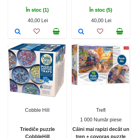
În stoc (1)
În stoc (5)
40,00 Lei
40,00 Lei
Cobble Hill
Trefl
1 000 Număr piese
Triediče puzzle
Câini mai rapizi decât un
CobbleHill
tren + covoraș puzzle