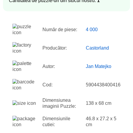
Cantitatea de puzzle-uri din stocul nostru:
1
Număr de piese:
4 000
Producător:
Castorland
Autor:
Jan Matejko
Cod:
5904438400416
Dimensiunea
138 x 68 cm
imaginii Puzzle:
Dimensiunile
46.8 x 27.2 x 5
cutiei:
cm