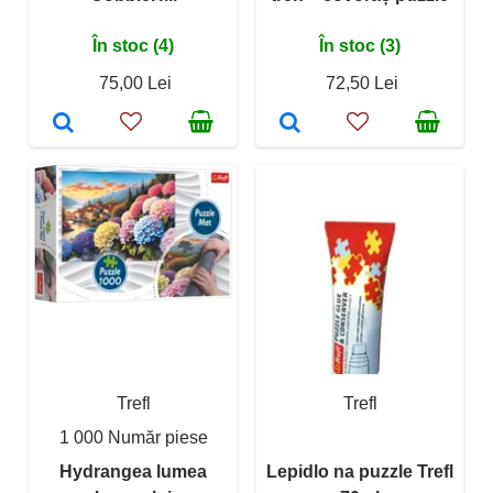
În stoc (4)
În stoc (3)
75,00 Lei
72,50 Lei
Trefl
Trefl
1 000 Număr piese
Hydrangea lumea
Lepidlo na puzzle Trefl