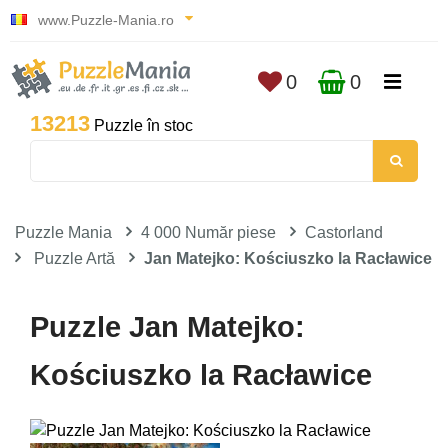
www.Puzzle-Mania.ro
0
0
13213
Puzzle în stoc
Puzzle Mania
4 000 Număr piese
Castorland
Puzzle Artă
Jan Matejko: Kościuszko la Racławice
Puzzle Jan Matejko:
Kościuszko la Racławice