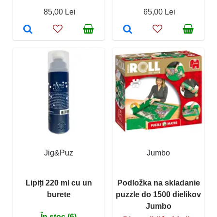
85,00 Lei
65,00 Lei
Jig&Puz
Jumbo
Lipiți 220 ml cu un
Podložka na skladanie
burete
puzzle do 1500 dielikov
Jumbo
În stoc (6)