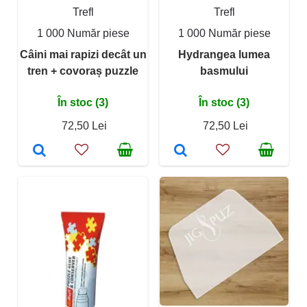
Trefl
Trefl
1 000 Număr piese
1 000 Număr piese
Câini mai rapizi decât un
Hydrangea lumea
tren + covoraș puzzle
basmului
În stoc (3)
În stoc (3)
72,50 Lei
72,50 Lei