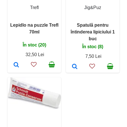
Trefl
Jig&Puz
Lepidlo na puzzle Trefl
Spatulă pentru
70ml
întinderea lipiciului 1
buc
În stoc (20)
În stoc (8)
32,50 Lei
7,50 Lei