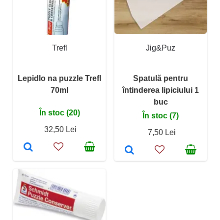
Trefl
Jig&Puz
Lepidlo na puzzle Trefl
Spatulă pentru
70ml
întinderea lipiciului 1
buc
În stoc (20)
În stoc (7)
32,50 Lei
7,50 Lei