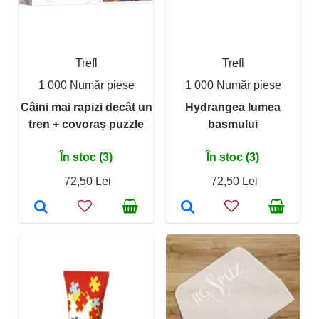
Trefl
Trefl
1 000 Număr piese
1 000 Număr piese
Câini mai rapizi decât un
Hydrangea lumea
tren + covoraș puzzle
basmului
În stoc (3)
În stoc (3)
72,50 Lei
72,50 Lei