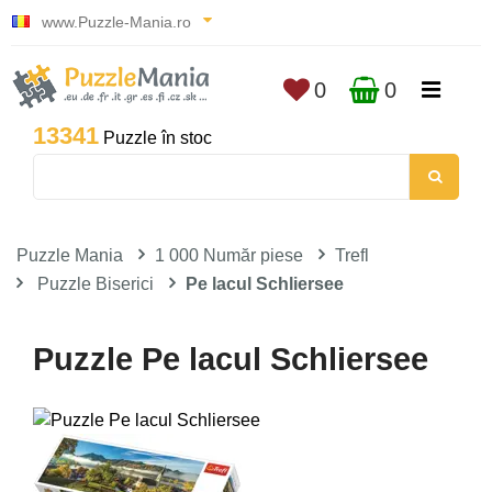
www.Puzzle-Mania.ro
0
0
13341
Puzzle în stoc
Puzzle Mania
1 000 Număr piese
Trefl
Puzzle Biserici
Pe lacul Schliersee
Puzzle Pe lacul Schliersee