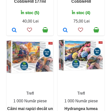
CobbleHill 177ml
CobbleHill
În stoc (5)
În stoc (4)
40,00 Lei
75,00 Lei
Trefl
Trefl
1 000 Număr piese
1 000 Număr piese
Câini mai rapizi decât un
Hydrangea lumea