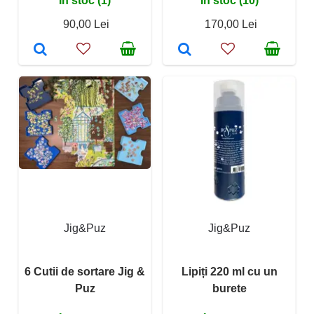
În stoc (1)
În stoc (10)
90,00 Lei
170,00 Lei
Jig&Puz
Jig&Puz
6 Cutii de sortare Jig &
Lipiți 220 ml cu un
Puz
burete