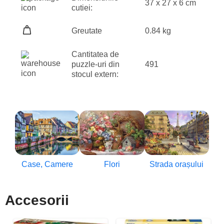
37 x 27 x 6 cm
cutiei:
Greutate
0.84 kg
Cantitatea de
puzzle-uri din
491
stocul extern:
Case, Camere
Flori
Strada orașului
Accesorii