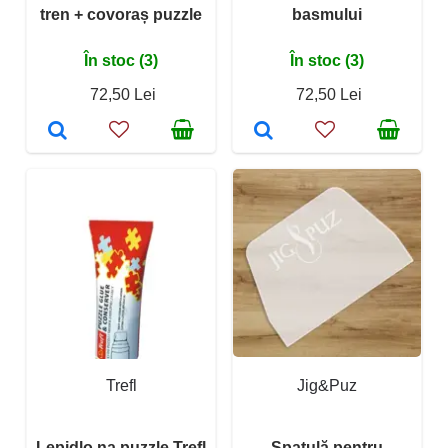
tren + covoraș puzzle
basmului
În stoc (3)
În stoc (3)
72,50 Lei
72,50 Lei
Trefl
Jig&Puz
Lepidlo na puzzle Trefl
Spatulă pentru