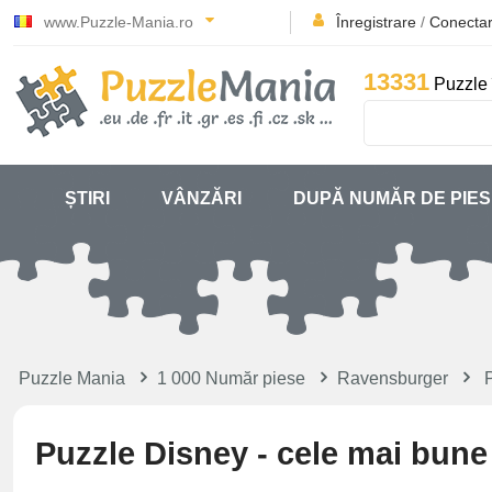
www.Puzzle-Mania.ro
Înregistrare
/
Conecta
13331
Puzzle 
ȘTIRI
VÂNZĂRI
DUPĂ NUMĂR DE PIE
Puzzle Mania
1 000 Număr piese
Ravensburger
Puzzle Disney - cele mai bune