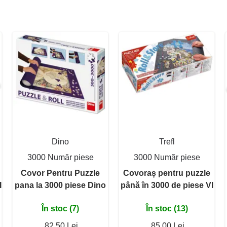
Dino
Trefl
3000 Număr piese
3000 Număr piese
Covor Pentru Puzzle
Covoraș pentru puzzle
I
pana la 3000 piese Dino
până în 3000 de piese VI
În stoc (7)
În stoc (13)
82,50 Lei
85,00 Lei