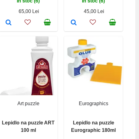
În stoc (6)
În stoc (6)
65,00 Lei
45,00 Lei
Art puzzle
Eurographics
Lepidlo na puzzle ART
Lepidlo na puzzle
100 ml
Eurographic 180ml