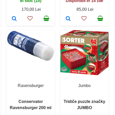
În stoc (10)
Disponibil în 14 zile
170,00 Lei
85,00 Lei
Ravensburger
Jumbo
Conservator
Tridiče puzzle značky
Ravensburger 200 ml
JUMBO