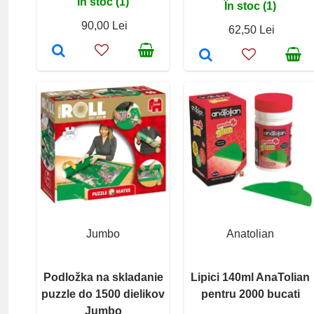
În stoc (1)
În stoc (1)
90,00 Lei
62,50 Lei
Jumbo
Anatolian
Podložka na skladanie
Lipici 140ml AnaTolian
puzzle do 1500 dielikov
pentru 2000 bucati
Jumbo