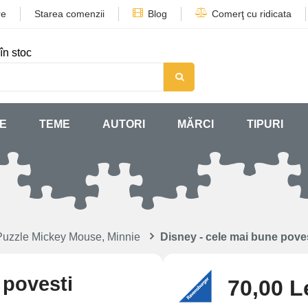
re
Starea comenzii
Blog
Comerţ cu ridicata
în stoc
SE
TEME
AUTORI
MĂRCI
TIPURI
Puzzle Mickey Mouse, Minnie
Disney - cele mai bune pove
 povesti
70,00 L