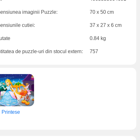
ensiunea imaginii Puzzle:
70 x 50 cm
nsiunile cutiei:
37 x 27 x 6 cm
utate
0.84 kg
itatea de puzzle-uri din stocul extern:
757
Printese