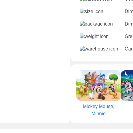
Dim
Dime
Gre
Cant
Mickey Mouse,
Minnie