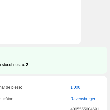
n stocul nostru:
2
ăr de piese:
1 000
ducător:
Ravensburger
:
4005555004691